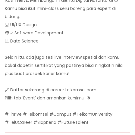
Ikuti THRIVE: Membangun Talenta Digital Nusantara! 🥳
Kamu bisa ikut mini-class seru bareng para expert di
bidang:
💻 UI/UX Design
🧑‍💻 Software Development
📊 Data Science
Selain itu, ada juga sesi live interview spesial dan kamu
bakal dapetin sertifikat yang pastinya bisa ningkatin nilai
plus buat prospek karier kamu!
🔗 Daftar sekarang di career.telkomsel.com
Pilih tab ‘Event’ dan amankan kursimu! 🌟
#Thrive #Telkomsel #Campus #TelkomUniversity
#TelUCareer #SiapKerja #FutureTalent