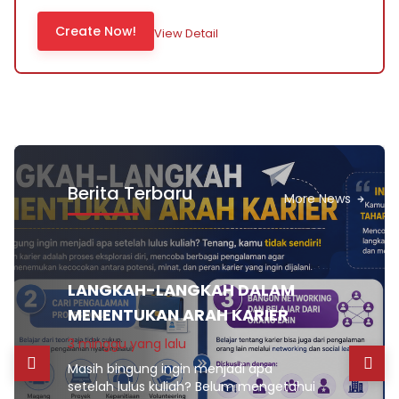
Create Now!
View Detail
Berita Terbaru
More News
LANGKAH-LANGKAH DALAM
MENENTUKAN ARAH KARIER
3 minggu yang lalu
Masih bingung ingin menjadi apa
setelah lulus kuliah? Belum mengetahui