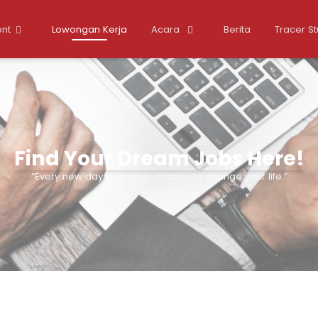
nt
Lowongan Kerja
Acara
Berita
Tracer S
Find Your Dream Jobs Here!
“Every new day is another chance to change your life.”