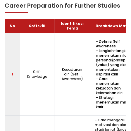
Career Preparation for Further Studies
Identifikasi
No
Softskill
Breakdown Mater
Tema
- Definisi Self
Awareness
- Langkah-langkah
menemukan nilai
personal/prinsip
(value) yang akan
Kesadaran
menentukan
Self-
1
diri (Self-
aspirasi karir
Knowledge
Awareness)
- Cara
menemukan
kekuatan dan
kelemahan diri
- Strategi
menemukan mina
karir
- Cara menggali
motivasi dan alasa
studi lanjut (know