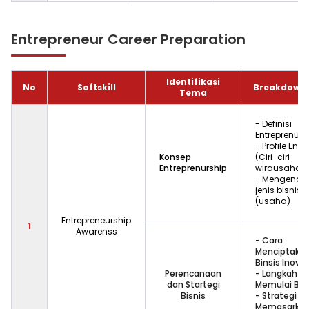
Entrepreneur Career Preparation
Identifikasi
No
Softskill
Breakdown 
Tema
- Definisi
Entreprenurs
- Profile Entr
Konsep
(Ciri-ciri
Entreprenurship
wirausahaw
- Mengenali 
jenis bisnis
(usaha)
Entrepreneurship
1
Awarenss
- Cara
Menciptakan
Binsis Inovat
Perencanaan
- Langkah A
dan Startegi
Memulai Bis
Bisnis
- Strategi
Memasarkan 