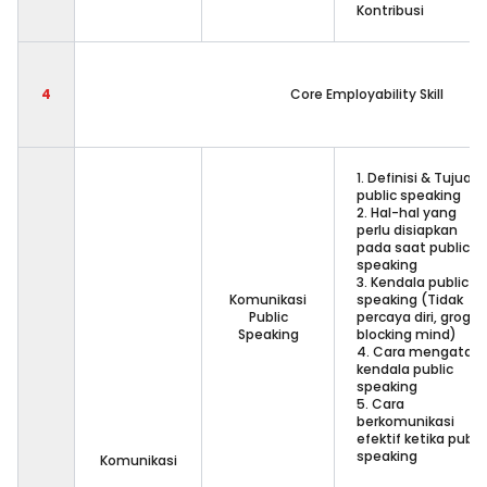
Kontribusi
4
Core Employability Skill
1. Definisi & Tujuan
public speaking
2. Hal-hal yang
perlu disiapkan
pada saat public
speaking
3. Kendala public
Komunikasi
speaking (Tidak
Public
percaya diri, grogi,
Speaking
blocking mind)
4. Cara mengatasi
kendala public
speaking
5. Cara
berkomunikasi
efektif ketika publi
speaking
Komunikasi