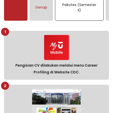
Psikotes (Semester
Genap
Ko
II)
1
Pengisian CV dilakukan melalui menu Career
Profiling di Website CDC.
2