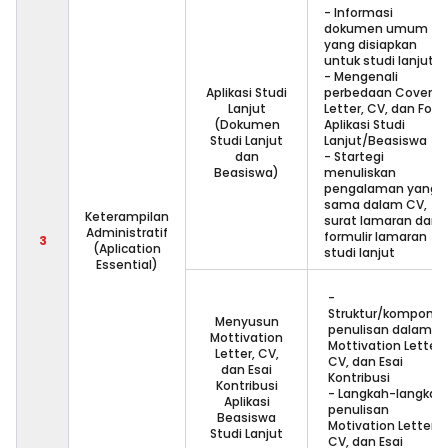
- Informasi
dokumen umum
yang disiapkan
untuk studi lanjut
- Mengenali
Aplikasi Studi
perbedaan Cover
Lanjut
Letter, CV, dan For
(Dokumen
Aplikasi Studi
Studi Lanjut
Lanjut/Beasiswa
dan
- Startegi
Beasiswa)
menuliskan
pengalaman yang
sama dalam CV,
Keterampilan
surat lamaran dan
Administratif
formulir lamaran
3
(Aplication
studi lanjut
Essential)
-
Struktur/kompone
Menyusun
penulisan dalam
Mottivation
Mottivation Letter,
Letter, CV,
CV, dan Esai
dan Esai
Kontribusi
Kontribusi
- Langkah-langkah
Aplikasi
penulisan
Beasiswa
Motivation Letter,
Studi Lanjut
CV, dan Esai