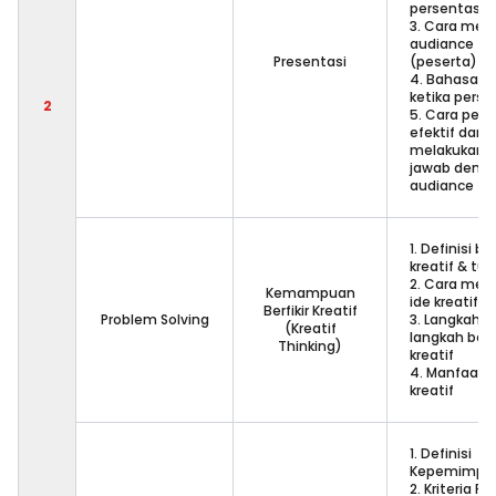
persentasi
3. Cara men
audiance
Presentasi
(peserta)
4. Bahasa t
ketika perse
2
5. Cara pers
efektif dan
melakukan 
jawab deng
audiance
1. Definisi ber
kreatif & tu
2. Cara men
Kemampuan
ide kreatif
Berfikir Kreatif
Problem Solving
3. Langkah-
(Kreatif
langkah berfi
Thinking)
kreatif
4. Manfaat be
kreatif
1. Definisi
Kepemimpi
2. Kriteria P