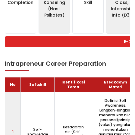
Completion
Konseling
Skill
Class,
(Hasil
Internship
Psikotes)
Info (D3)
E-Da
Intrapreneur Career Preparation
Identifikasi
Breakdown
No
Softskill
Tema
Materi
Definisi Self
Awareness,
Langkah-langkah
menemukan nilai
personal/prinsip
(value) yang akan
Kesadaran
Self-
menentukan
1
diri (Self-
Knowledge
aspirasi karir, Cara