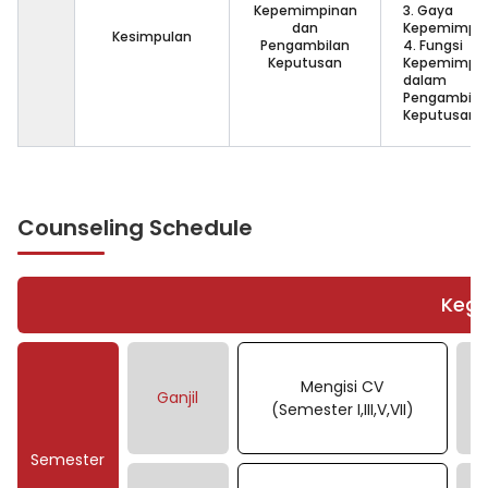
Kepemimpinan
3. Gaya
dan
Kepemimpi
Kesimpulan
Pengambilan
4. Fungsi
Keputusan
Kepemimpi
dalam
Pengambila
Keputusan
Counseling Schedule
Kegi
Mengisi CV
Ganjil
(Semester I,III,V,VII)
Semester