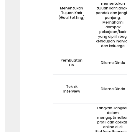
menentukan
Menentukan
tujuan karir jangka
Tujuan Karir
pendek dan jangka
(Goal Setting)
panjang,
Memahami
dampak
pekerjaan/karir
yang dipilih bagi
kehidupan individu
dan keluarga
Pembuatan
Dilema Dinda
CV
Teknik
Dilema Dinda
Interview
Langkah-langkah
dalam
mengoptimalkan
profil dan aplikasi
online di di
Platform Pencarian