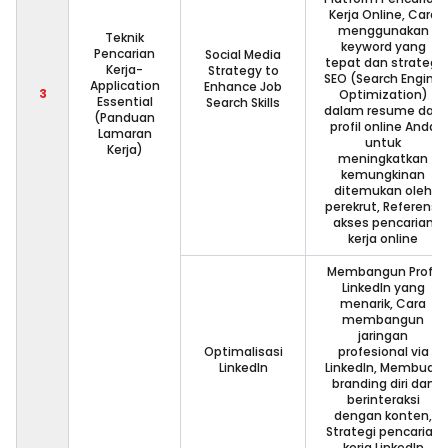
Kerja Online, Cara
menggunakan
Teknik
keyword yang
Pencarian
Social Media
tepat dan strategi
Kerja-
Strategy to
SEO (Search Engine
Application
Enhance Job
3
Optimization)
Essential
Search Skills
dalam resume dan
(Panduan
profil online Anda
Lamaran
untuk
Kerja)
meningkatkan
kemungkinan
ditemukan oleh
perekrut, Referensi
akses pencarian
kerja online
Membangun Profil
LinkedIn yang
menarik, Cara
membangun
jaringan
Optimalisasi
profesional via
LinkedIn
LinkedIn, Membuat
branding diri dan
berinteraksi
dengan konten,
Strategi pencarian
kerja LinkedIn