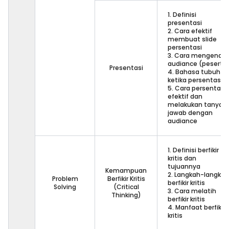
1. Definisi
presentasi
2. Cara efektif
membuat slide
persentasi
3. Cara mengenal
audiance (peserta
Presentasi
4. Bahasa tubuh
ketika persentasi
5. Cara persentasi
efektif dan
melakukan tanya
jawab dengan
audiance
1. Definisi berfikir
kritis dan
tujuannya
Kemampuan
2. Langkah-langkah
Problem
Berfikir Kritis
berfikir kritis
Solving
(Critical
3. Cara melatih
Thinking)
berfikir kritis
4. Manfaat berfikir
kritis