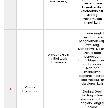
Awareness)
menemukan
kekuatan dan
kelemahan diri,
Strategi
menemukan
minat karir
Langkah-langkah
mendapatkan
pengalaman kerja
awal bagi
Mahasiswa, Do and
Don'ts saat
A Way to Gain
pengajuan
Initial Work
Internship/magang
Experience
mahasiswa,
Manfaat
melakukan
eksplorasi karir dan
cara melakukan
eksplorasi karir
Career
2
Exploration
Definisi Goal
Setting dalam
perencanaan karir,
Langkah-langkah
dalam