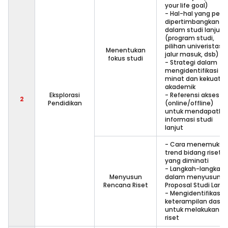
your life goal)
- Hal-hal yang perlu
dipertimbangkan
dalam studi lanjut
(program studi,
pilihan univeristas,
Menentukan
jalur masuk, dsb)
fokus studi
- Strategi dalam
mengidentifikasi
minat dan kekuata
akademik
Eksplorasi
- Referensi akses
2
Pendidikan
(online/offline)
untuk mendapatka
informasi studi
lanjut
- Cara menemukan
trend bidang riset
yang diminati
- Langkah-langkah
Menyusun
dalam menyusun
Rencana Riset
Proposal Studi Lanju
- Mengidentifikasi
keterampilan dasar
untuk melakukan
riset