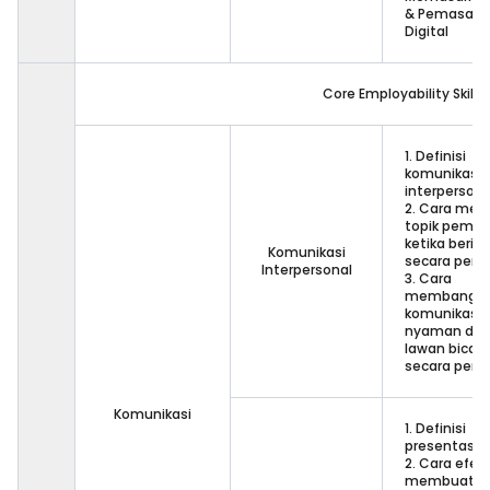
& Pemasara
Digital
Core Employability Skill
1. Definisi
komunikasi
interpersona
2. Cara menc
topik pembi
ketika berint
Komunikasi
secara pers
Interpersonal
3. Cara
membangu
komunikasi 
nyaman de
lawan bicara
secara pers
Komunikasi
1. Definisi
presentasi
2. Cara efekt
membuat sl